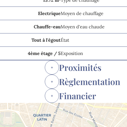
15.72 m²
Type de chauffage
Electrique
Moyen de chauffage
Chauffe-eau
Moyen d'eau chaude
Tout à l'égout
État
4ème étage / 5
Exposition
Proximités
+
Règlementation
+
Financier
+