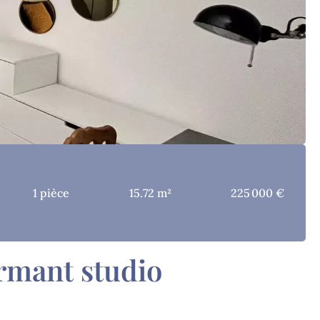
1 pièce
15.72 m²
225 000 €
rmant studio