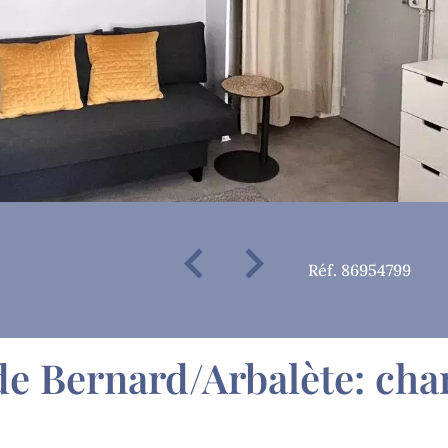
Réf. 86954799
de Bernard/Arbalète: cha