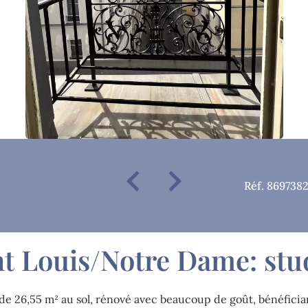
Réf. 869738
nt Louis/Notre Dame: st
o de 26,55 m² au sol, rénové avec beaucoup de goût, bénéfici