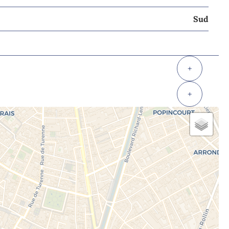
Sud
+
+